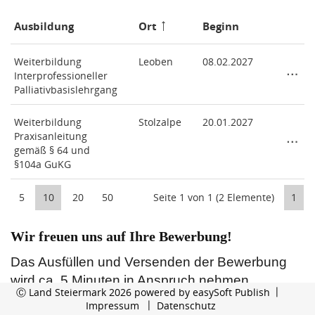
Ausbildung
Ort
Beginn
Weiterbildung
Leoben
08.02.2027
Interprofessioneller
Palliativbasislehrgang
Weiterbildung
Stolzalpe
20.01.2027
Praxisanleitung
gemäß § 64 und
§104a GuKG
5
10
20
50
Seite 1 von 1 (2 Elemente)
1
Wir freuen uns auf Ihre Bewerbung!
Das Ausfüllen und Versenden der Be
werbung
wird ca. 5 Minuten in Anspruch nehmen.
Ⓒ Land Steiermark 2026 powered by
easySoft Publish
Nach Einstieg ins Bewerbungsportal ist die
Impressum
Datenschutz