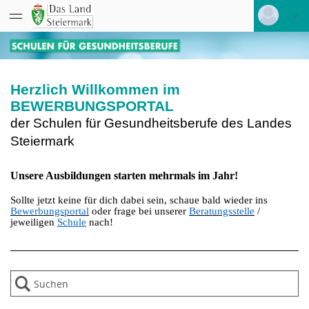
Datentabelle mit 2 Zeilen und 5 Spalten
Schulstandort Frohnleiten
Deutsch
|
Englisch
Login
Schulstandort Bad Radkersburg
Herzlich Willkommen im
Versionsnummer: 2026.1.04.62421
BEWERBUNGSPORTAL
der Schulen für Gesundheitsberufe
des Landes
Steiermark
Unsere Ausbildungen starten mehrmals im Jahr!
Sollte jetzt keine für dich dabei sein, schaue bald wieder ins
Bewerbungsportal
oder frage bei unserer
Beratungsstelle
/
jeweiligen
Schule
nach!